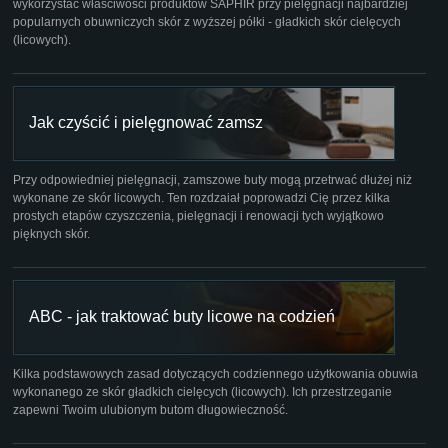
wykorzystać właściwości produktów SAPHIR przy pielęgnacji najbardziej
popularnych obuwniczych skór z wyższej półki - gładkich skór cielęcych
(licowych).
Jak czyścić i pielęgnować zamsz
Przy odpowiedniej pielęgnacji, zamszowe buty mogą przetrwać dłużej niż
wykonane ze skór licowych. Ten rozdzaiał poprowadzi Cię przez kilka
prostych etapów czyszczenia, pielęgnacji i renowacji tych wyjątkowo
pięknych skór.
ABC - jak traktować buty licowe na codzień
Kilka podstawowych zasad dotyczących codziennego użytkowania obuwia
wykonanego ze skór gładkich cielęcych (licowych). Ich przestrzeganie
zapewni Twoim ulubionym butom długowieczność.