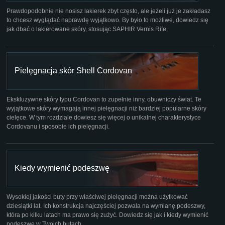
Prawdopodobnie nie nosisz lakierek zbyt często, ale jeżeli już je zakładasz
to chcesz wyglądać naprawdę wyjątkowo. By było to możliwe, dowiedz się
jak dbać o lakierowane skóry, stosując SAPHIR Vernis Rife.
Pielęgnacja skór Shell Cordovan
Ekskluzywne skóry typu Cordovan to zupełnie inny, obuwniczy świat. Te
wyjątkowe skóry wymagają innej pielęgnacji niż bardziej popularne skóry
cielęce. W tym rozdziale dowiesz się więcej o unikalnej charakterystyce
Cordovanu i sposobie ich pielęgnacji.
Kiedy wymienić podeszwę
Wysokiej jakości buty przy właściwej pielęgnacji można użytkować
dziesiątki lat. Ich konstrukcja najczęściej pozwala na wymianę podeszwy,
która po kilku latach ma prawo się zużyć. Dowiedz się jak i kiedy wymienić
podeszwę w Twoich butach.